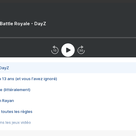
 Battle Royale - DayZ
 DayZ
 a 13 ans (et vous l'avez ignoré)
e (littéralement)
im Rayan
 toutes les règles
s les jeux vidéo
us choquant de Rockstar ? - Le scandale BULLY