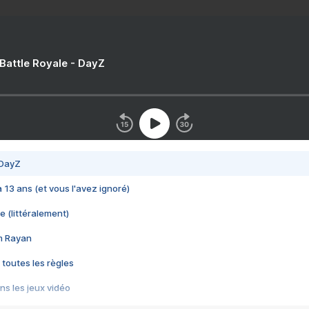
 Battle Royale - DayZ
 DayZ
 a 13 ans (et vous l'avez ignoré)
e (littéralement)
im Rayan
 toutes les règles
s les jeux vidéo