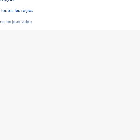
 toutes les règles
s les jeux vidéo
us choquant de Rockstar ? - Le scandale BULLY
e plus moche de Steam
du RÊVE tourne au CAUCHEMAR
pendant 8 heures
it… à tort
umiliés par un jeu vidéo
ire - Final Fantasy 8
ti un empire - Age of Empires
story DOFUS
tard, il crée l'un des pires jeux de tous les temps, MindsEye.