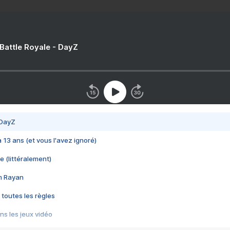
 Battle Royale - DayZ
 DayZ
 a 13 ans (et vous l'avez ignoré)
e (littéralement)
im Rayan
 toutes les règles
s les jeux vidéo