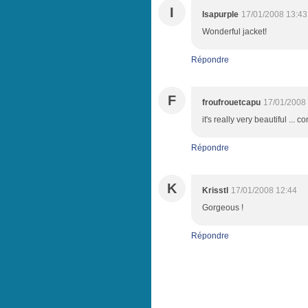
I
Isapurple
17/01/2008 13:43
Wonderful jacket!
Répondre
F
froufrouetcapu
17/01/2008
it's really very beautiful ... c
Répondre
K
Krisstl
17/01/2008 12:44
Gorgeous !
Répondre