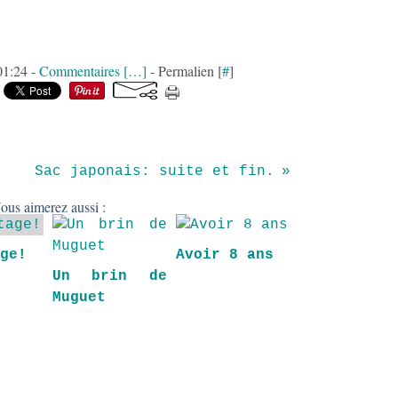
01:24 -
Commentaires [
…
]
- Permalien [
#
]
Sac japonais: suite et fin.
ous aimerez aussi :
age!
Avoir 8 ans
Un brin de
Muguet