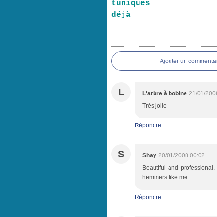
tuniques
déjà
Ajouter un commentai
L
L'arbre à bobine
21/01/200
Très jolie
Répondre
S
Shay
20/01/2008 06:02
Beautiful and professional.
hemmers like me.
Répondre