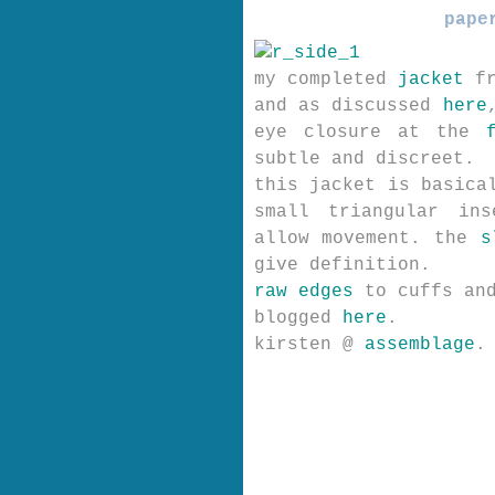
pape
my completed
jacket
fr
and as discussed
here
eye closure at the
subtle and discreet.
this jacket is basic
small triangular in
allow movement. the
s
give definition.
raw edges
to cuffs and
blogged
here
.
kirsten @
assemblage
.