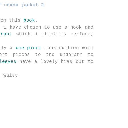
r crane jacket 2
om this
book
.
, i have chosen to use a hook and
front
which i think is perfect;
ally a
one piece
construction with
sert pieces to the underarm to
leeves
have a lovely bias cut to
 waist.