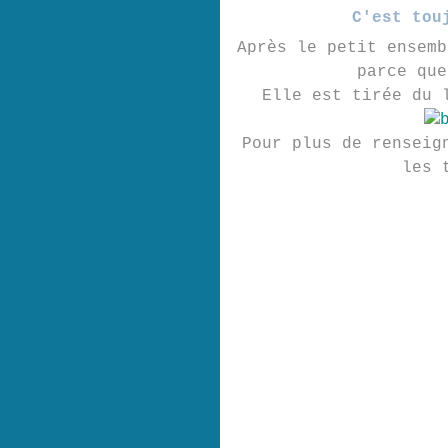
C'est tou
Après le petit ensemb
parce que
Elle est tirée du 
Pour plus de renseig
les 