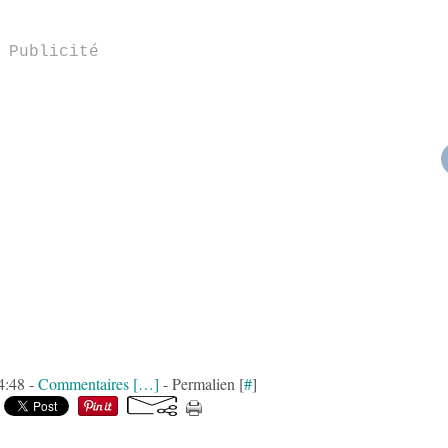
Publicité
4:48 -
Commentaires [
…
]
- Permalien [
#
]