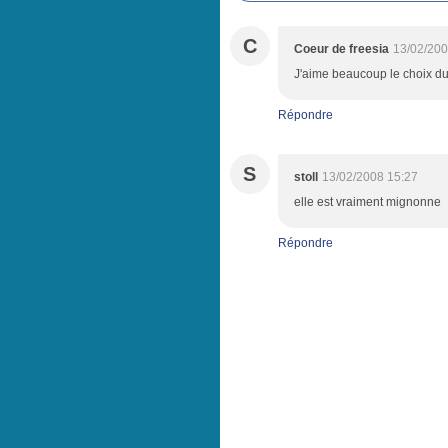
C
Coeur de freesia
13/02/200
J'aime beaucoup le choix du 
Répondre
S
stoll
13/02/2008 15:27
elle est vraiment mignonne
Répondre