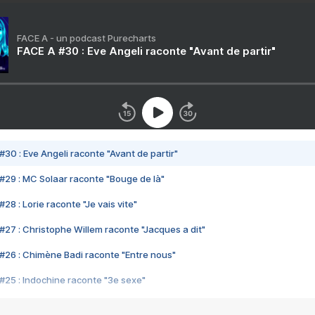
FACE A - un podcast Purecharts
FACE A #30 : Eve Angeli raconte "Avant de partir"
#30 : Eve Angeli raconte "Avant de partir"
#29 : MC Solaar raconte "Bouge de là"
28 : Lorie raconte "Je vais vite"
#27 : Christophe Willem raconte "Jacques a dit"
#26 : Chimène Badi raconte "Entre nous"
#25 : Indochine raconte "3e sexe"
#24 : Zaho raconte "C'est chelou"