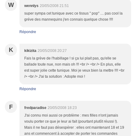
W
wennlys
20/05/2008 21:51
super sympa cet tunique avec ce tissus " pop" .... pas cool la
gréve des mannequins j'en connais quelque chose !!!!
Répondre
K
kikizita
20/05/2008 20:27
Fais la grève de l'habillage ! si ça lui plait pas, qu'elle se
ballade toute nue, non mais oh !!! <br /> <br /> En plus, elle
est super jolie cette tunique. Moi je veux bien la mettre !!!! <br
/> <br /> J'ai ta solution : Adopte moi !
Répondre
F
fredparadise
20/05/2008 18:23
J'ai connu moi aussi ce problème : mes filles n'ont jamais
voulu porter ce que je leur ai fait (pourtant plutôt réussi !).
Mais il ne faut pas désespérer : elles ont maintenant 18 et 19
ans et commencent à accepter de porter les commandes