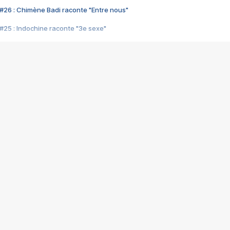
#26 : Chimène Badi raconte "Entre nous"
#25 : Indochine raconte "3e sexe"
#24 : Zaho raconte "C'est chelou"
#23 : Patrick Bruel raconte "Au café des délices"
#22 : Kyo raconte "Le chemin"
#21 : Nolwenn Leroy raconte "Cassé"
#20 : Patrick Hernandez raconte "Born to be alive"
#19 : Lorie raconte "Près de moi"
#18 : Michael Jones raconte "A nos actes manqués" (avec Jean-Jacque
#17 : Khaled raconte "Aïcha"
#16 : Corneille raconte "Parce qu'on vient de loin"
#15 : Indochine raconte "L'aventurier"