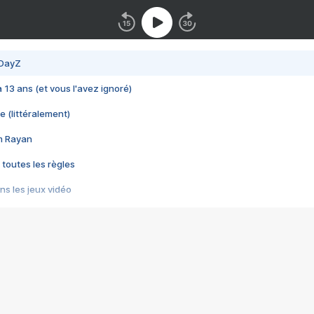
 DayZ
 a 13 ans (et vous l'avez ignoré)
e (littéralement)
im Rayan
 toutes les règles
s les jeux vidéo
us choquant de Rockstar ? - Le scandale BULLY
e plus moche de Steam
du RÊVE tourne au CAUCHEMAR
pendant 8 heures