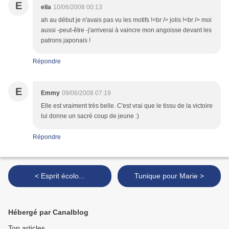
E
ella
10/06/2008 00:13
ah au début je n'avais pas vu les motifs !<br /> jolis !<br /> moi
aussi -peut-être -j'arriverai à vaincre mon angoisse devant les
patrons japonais !
Répondre
E
Emmy
09/06/2008 07:19
Elle est vraiment très belle. C'est vrai que le tissu de la victoire
lui donne un sacré coup de jeune :)
Répondre
< Esprit écolo...
Tunique pour Marie >
Hébergé par Canalblog
Top articles