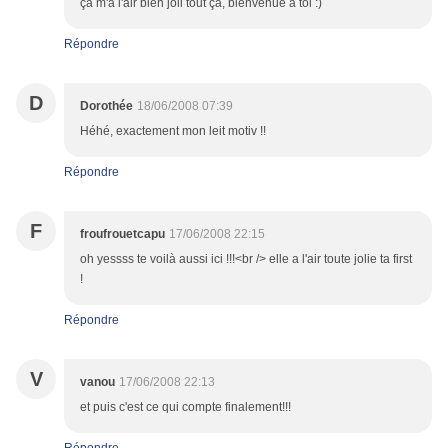
ça m'a l'air bien joli tout ça, bienvenue à toi :)
Répondre
D
Dorothée
18/06/2008 07:39
Héhé, exactement mon leit motiv !!
Répondre
F
froufrouetcapu
17/06/2008 22:15
oh yessss te voilà aussi ici !!!<br /> elle a l'air toute jolie ta first
!
Répondre
V
vanou
17/06/2008 22:13
et puis c'est ce qui compte finalement!!!