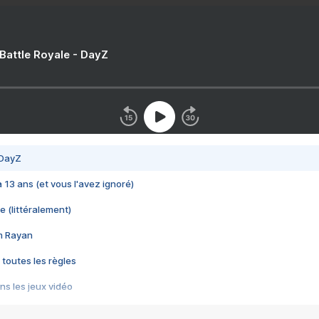
 Battle Royale - DayZ
 DayZ
 a 13 ans (et vous l'avez ignoré)
e (littéralement)
im Rayan
 toutes les règles
s les jeux vidéo
us choquant de Rockstar ? - Le scandale BULLY