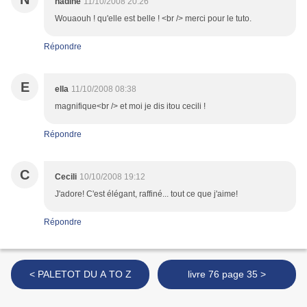
nadine
11/10/2008 20:26
Wouaouh ! qu'elle est belle ! <br /> merci pour le tuto.
Répondre
E
ella
11/10/2008 08:38
magnifique<br /> et moi je dis itou cecili !
Répondre
C
Cecili
10/10/2008 19:12
J'adore! C'est élégant, raffiné... tout ce que j'aime!
Répondre
< PALETOT DU A TO Z
livre 76 page 35 >