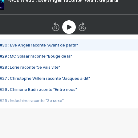
FACE A #30 : Eve Angeli raconte "Avant de partir"
#30 : Eve Angeli raconte "Avant de partir"
#29 : MC Solaar raconte "Bouge de là"
28 : Lorie raconte "Je vais vite"
#27 : Christophe Willem raconte "Jacques a dit"
#26 : Chimène Badi raconte "Entre nous"
#25 : Indochine raconte "3e sexe"
#24 : Zaho raconte "C'est chelou"
#23 : Patrick Bruel raconte "Au café des délices"
#22 : Kyo raconte "Le chemin"