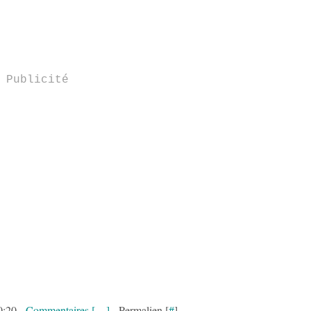
Publicité
0:20 -
Commentaires [
…
]
- Permalien [
#
]