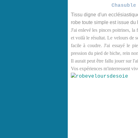
Chasuble
Tissu digne d'un ecclésiastique 
robe toute simple est issue du l
J'ai enlevé les pinces poitrines, la
et voilà le résultat. Le velours de s
facile à coudre. J'ai essayé le pi
pression du pied de biche, rein non
Il aurait peut être fallu jouer sur l'a
Vos expériences m'interressent vi