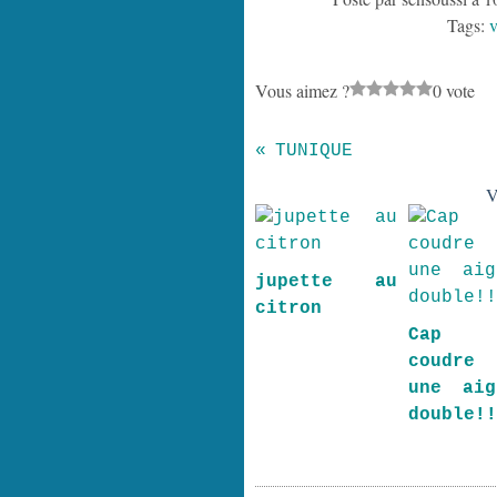
Tags:
v
Vous aimez ?
0 vote
TUNIQUE
V
jupette au
citron
Cap
coudre
une aig
double!