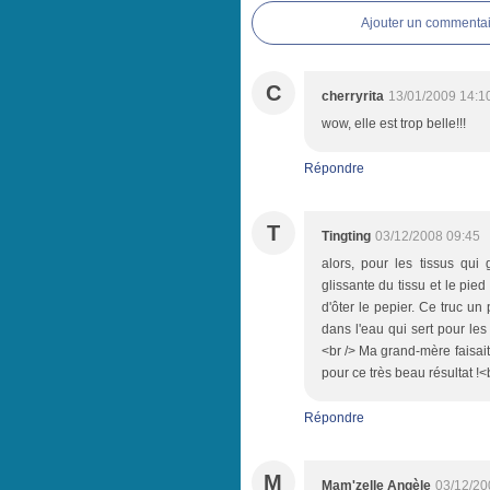
Ajouter un commentai
C
cherryrita
13/01/2009 14:1
wow, elle est trop belle!!!
Répondre
T
Tingting
03/12/2008 09:45
alors, pour les tissus qui 
glissante du tissu et le pied
d'ôter le pepier. Ce truc u
dans l'eau qui sert pour le
<br /> Ma grand-mère faisai
pour ce très beau résultat !<b
Répondre
M
Mam'zelle Angèle
03/12/20