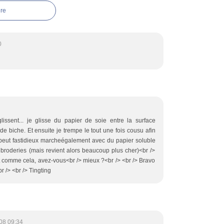
re
0
glissent... je glisse du papier de soie entre la surface
 de biche. Et ensuite je trempe le tout une fois cousu afin
n peut fastidieux marcheégalement avec du papier soluble
s broderies (mais revient alors beaucoup plus cher)<br />
t comme cela, avez-vous<br /> mieux ?<br /> <br /> Bravo
r /> <br /> Tingting
08 09:34