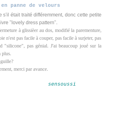
 en panne de velours
s'il était traité différemment, donc cette petite
ivre "lovely dress pattern".
 fermeture à glissièer au dos, modifié la parementure,
oie n'est pas facile à couper, pas facile à surjeter, pas
ed "silicone", pas génial. J'ai beaucoup joué sur la
 plus.
iguille?
vement, merci par avance.
sensoussi