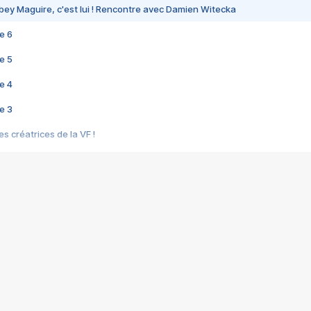
bey Maguire, c'est lui ! Rencontre avec Damien Witecka
e 6
e 5
e 4
e 3
s créatrices de la VF !
e 2
e 1
e Mektoub My Love arrive enfin ! Rencontre avec Shaïn Boumedine et Sal
i : après Toni en famille
elle réalise le bouleversant Dites lui que je l'aime
ais ! Rencontre autour de Vie privée de Rebecca Zlotowski
 de Marguerite, Grave... Rencontre avec Ella Rumpf