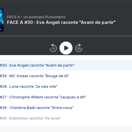
FACE A - un podcast Purecharts
FACE A #30 : Eve Angeli raconte "Avant de partir"
#30 : Eve Angeli raconte "Avant de partir"
#29 : MC Solaar raconte "Bouge de là"
28 : Lorie raconte "Je vais vite"
#27 : Christophe Willem raconte "Jacques a dit"
#26 : Chimène Badi raconte "Entre nous"
#25 : Indochine raconte "3e sexe"
#24 : Zaho raconte "C'est chelou"