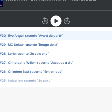
#30 : Eve Angeli raconte "Avant de partir"
#29 : MC Solaar raconte "Bouge de là"
28 : Lorie raconte "Je vais vite"
#27 : Christophe Willem raconte "Jacques a dit"
#26 : Chimène Badi raconte "Entre nous"
#25 : Indochine raconte "3e sexe"
#24 : Zaho raconte "C'est chelou"
#23 : Patrick Bruel raconte "Au café des délices"
#22 : Kyo raconte "Le chemin"