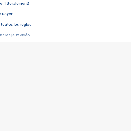
e (littéralement)
im Rayan
 toutes les règles
s les jeux vidéo
us choquant de Rockstar ? - Le scandale BULLY
e plus moche de Steam
du RÊVE tourne au CAUCHEMAR
pendant 8 heures
it… à tort
umiliés par un jeu vidéo
ire - Final Fantasy 8
ti un empire - Age of Empires
story DOFUS