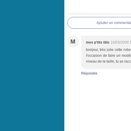
Ajouter un commentai
M
mes p'tits titis
16/03/2009 
bonjour, très jolie cette robe
l'occasion de faire un modèl
niveau de la taille, tu as r
Répondre