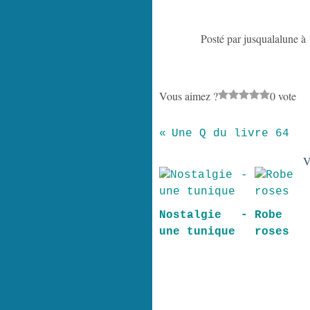
Posté par jusqualalune à
Vous aimez ?
0 vote
Une Q du livre 64
V
Nostalgie -
Robe r
une tunique
roses