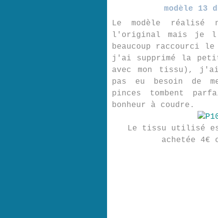
modèle 13 d
Le modèle réalisé 
l'original mais je l
beaucoup raccourci le
j'ai supprimé la peti
avec mon tissu), j'a
pas eu besoin de me
pinces tombent parf
bonheur à coudre.
Le tissu utilisé e
achetée 4€ 