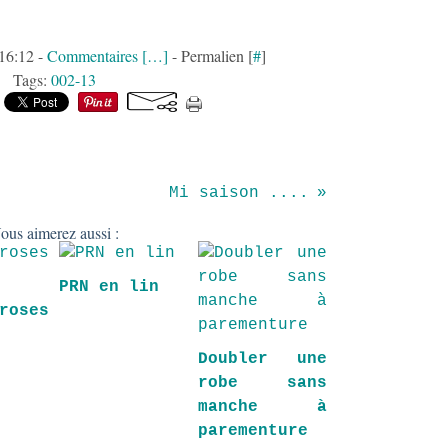
 16:12 -
Commentaires [
…
]
- Permalien [
#
]
Tags:
002-13
Mi saison ....
ous aimerez aussi :
PRN en lin
oses
Doubler une
robe sans
manche à
parementure