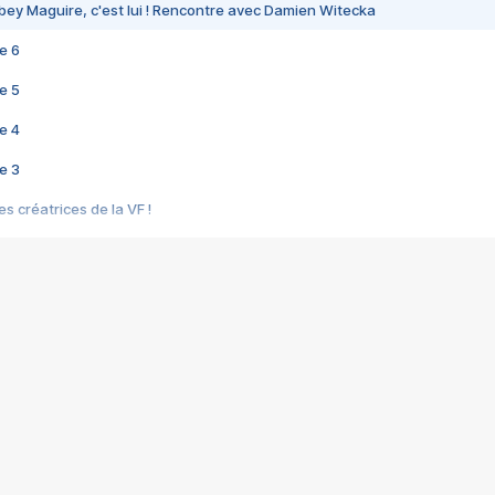
bey Maguire, c'est lui ! Rencontre avec Damien Witecka
e 6
e 5
e 4
e 3
s créatrices de la VF !
e 2
e 1
e Mektoub My Love arrive enfin ! Rencontre avec Shaïn Boumedine et Sal
i : après Toni en famille
elle réalise le bouleversant Dites lui que je l'aime
ais ! Rencontre autour de Vie privée de Rebecca Zlotowski
 de Marguerite, Grave... Rencontre avec Ella Rumpf