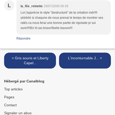
L
la_fée_reinette
29/07/2009 08:39
Lol j'apprécie le style "destructuré" de ta création mdr!!!!
yééééé si chaqune de nous prenai le temps de montrer ses
ratés ca nous ferai une bonne partie de rigolade je sui
sure!!!!!En tt cas bravo!!belle bavure!!!
Répondre
< Gris souris et Liberty
L'inconturnable J... >
Capel...
Hébergé par Canalblog
Top articles
Pages
Contact
Signaler un abus