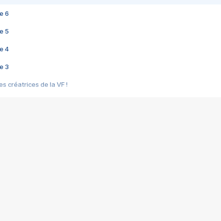
e 6
e 5
e 4
e 3
s créatrices de la VF !
e 2
e 1
e Mektoub My Love arrive enfin ! Rencontre avec Shaïn Boumedine et Sal
i : après Toni en famille
elle réalise le bouleversant Dites lui que je l'aime
ais ! Rencontre autour de Vie privée de Rebecca Zlotowski
 de Marguerite, Grave... Rencontre avec Ella Rumpf