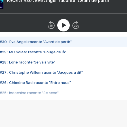
FACE A #30 : Eve Angeli raconte "Avant de partir"
#30 : Eve Angeli raconte "Avant de partir"
#29 : MC Solaar raconte "Bouge de là"
28 : Lorie raconte "Je vais vite"
#27 : Christophe Willem raconte "Jacques a dit"
#26 : Chimène Badi raconte "Entre nous"
#25 : Indochine raconte "3e sexe"
#24 : Zaho raconte "C'est chelou"
#23 : Patrick Bruel raconte "Au café des délices"
#22 : Kyo raconte "Le chemin"