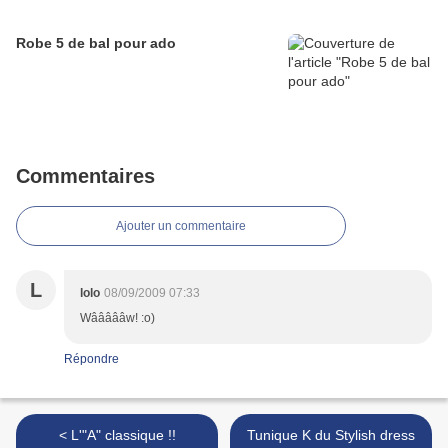
Robe 5 de bal pour ado
Commentaires
Ajouter un commentaire
L
lolo
08/09/2009 07:33
Wâââââw! :o)
Répondre
< L'"A" classique !!
Tunique K du Stylish dress