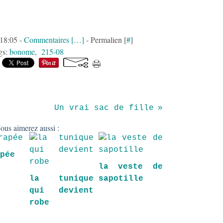
 18:05 -
Commentaires [
…
]
- Permalien [
#
]
gs:
bonome
,
215-08
Un vrai sac de fille
ous aimerez aussi :
apée
la veste de
la tunique
sapotille
qui devient
robe