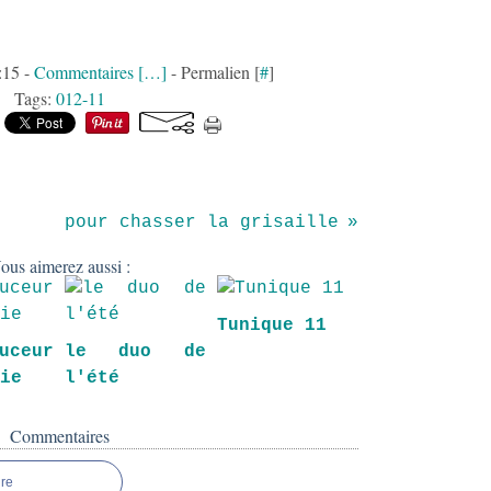
:15 -
Commentaires [
…
]
- Permalien [
#
]
Tags:
012-11
pour chasser la grisaille
ous aimerez aussi :
Tunique 11
ceur
le duo de
oie
l'été
Commentaires
re