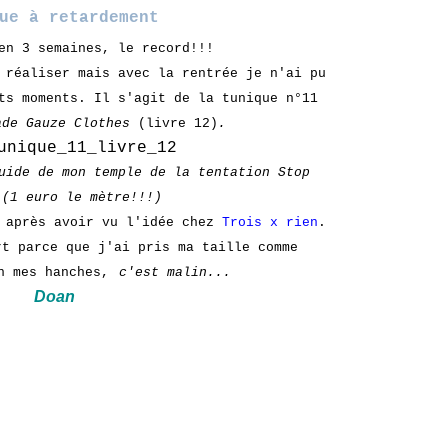
ue à retardement
en 3 semaines, le record!!!
réaliser mais avec la rentrée je n'ai pu
ts moments. Il s'agit de la tunique n°11
ade Gauze Clothes
(livre 12
)
.
uide de mon temple de la tentation Stop
 (1 euro le mètre!!!)
s après avoir vu l'idée chez
Trois x rien
.
rt parce que j'ai pris ma taille comme
n mes hanches,
c'est malin...
Doan