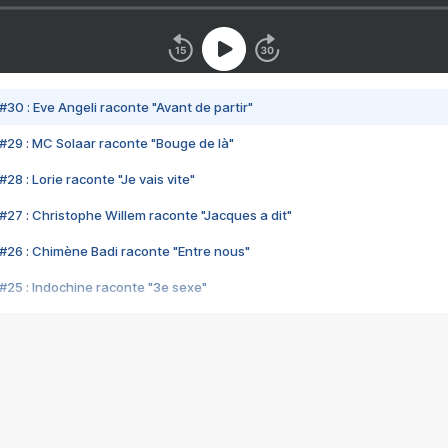
#30 : Eve Angeli raconte "Avant de partir"
#29 : MC Solaar raconte "Bouge de là"
28 : Lorie raconte "Je vais vite"
#27 : Christophe Willem raconte "Jacques a dit"
#26 : Chimène Badi raconte "Entre nous"
#25 : Indochine raconte "3e sexe"
#24 : Zaho raconte "C'est chelou"
#23 : Patrick Bruel raconte "Au café des délices"
#22 : Kyo raconte "Le chemin"
#21 : Nolwenn Leroy raconte "Cassé"