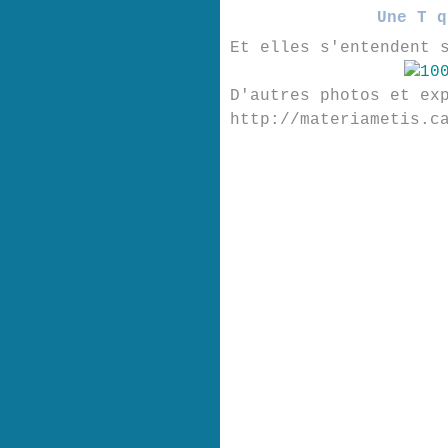
Une T q
Et elles s'entendent 
D'autres photos et ex
http://materiametis.c