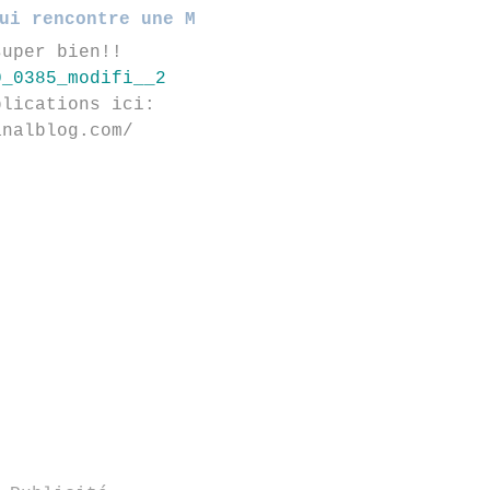
ui rencontre une M
super bien!!
plications ici:
analblog.com/