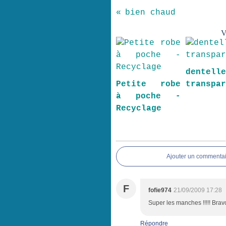
bien chaud
V
dentel
Petite robe
transpa
à poche -
Recyclage
Ajouter un commentai
F
fofie974
21/09/2009 17:28
Super les manches !!!!! Bravo 
Répondre