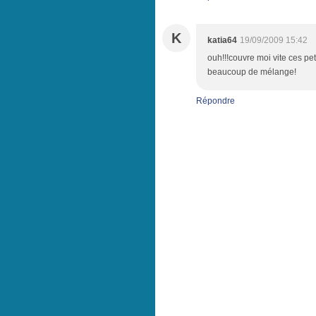
K
katia64
19/09/2009 15:42
ouh!!!couvre moi vite ces peti
beaucoup de mélange!
Répondre