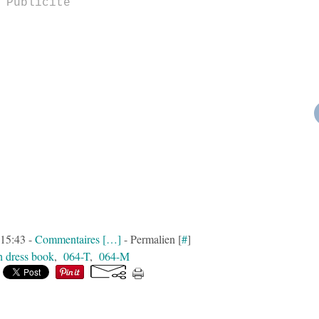
Publicité
 15:43 -
Commentaires [
…
]
- Permalien [
#
]
sh dress book
,
064-T
,
064-M