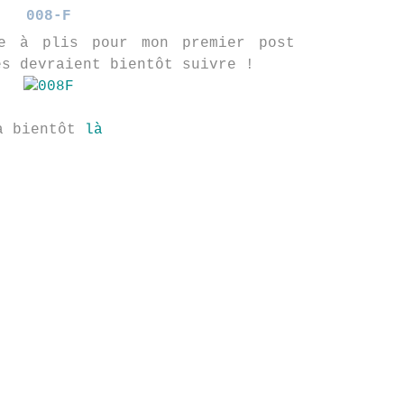
008-F
e à plis pour mon premier post
es devraient bientôt suivre !
à bientôt
là