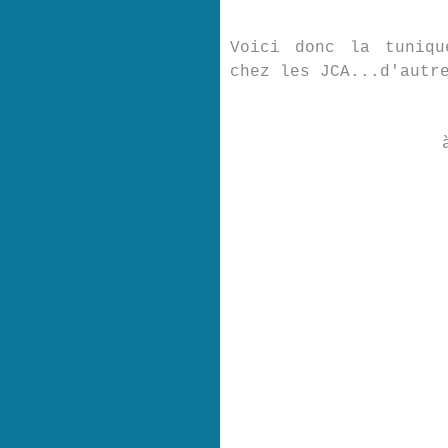
Voici donc la tuniqu
chez les JCA...d'autr