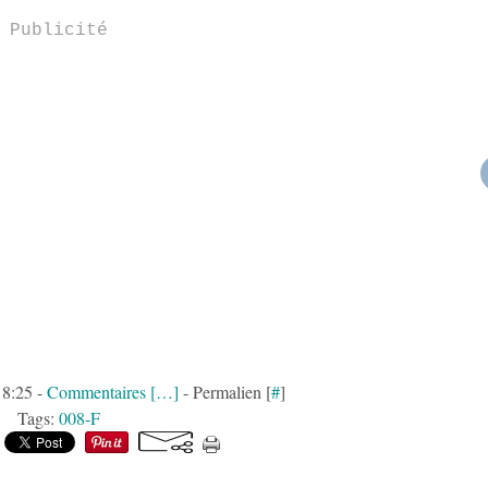
Publicité
18:25 -
Commentaires [
…
]
- Permalien [
#
]
Tags:
008-F