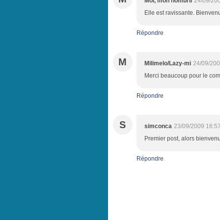
Moi, mon nombril
24/09/20
Elle est ravissante. Bienvenu
Répondre
M
Milimelo/Lazy-mi
24/09/200
Merci beaucoup pour le com
Répondre
S
simconca
23/09/2009 16:5
Premier post, alors bienvenu
Répondre