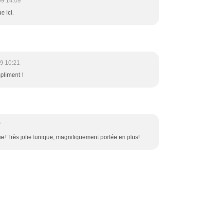
09 14:09
e ici.
9 10:21
pliment !
7
e! Très jolie tunique, magnifiquement portée en plus!