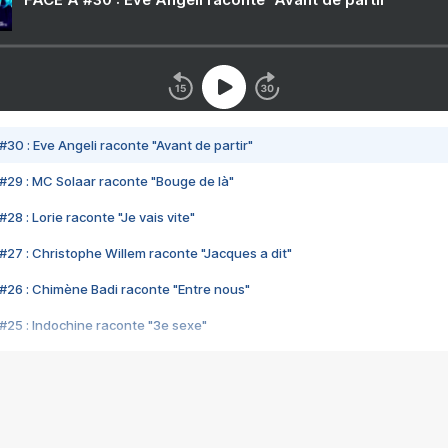
#30 : Eve Angeli raconte "Avant de partir"
#29 : MC Solaar raconte "Bouge de là"
28 : Lorie raconte "Je vais vite"
#27 : Christophe Willem raconte "Jacques a dit"
#26 : Chimène Badi raconte "Entre nous"
#25 : Indochine raconte "3e sexe"
#24 : Zaho raconte "C'est chelou"
#23 : Patrick Bruel raconte "Au café des délices"
#22 : Kyo raconte "Le chemin"