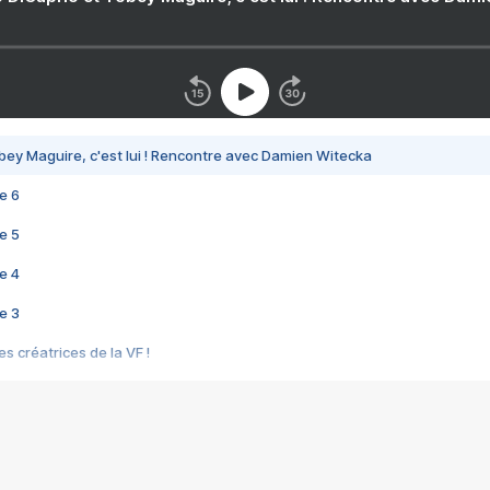
bey Maguire, c'est lui ! Rencontre avec Damien Witecka
e 6
e 5
e 4
e 3
s créatrices de la VF !
e 2
e 1
e Mektoub My Love arrive enfin ! Rencontre avec Shaïn Boumedine et Sal