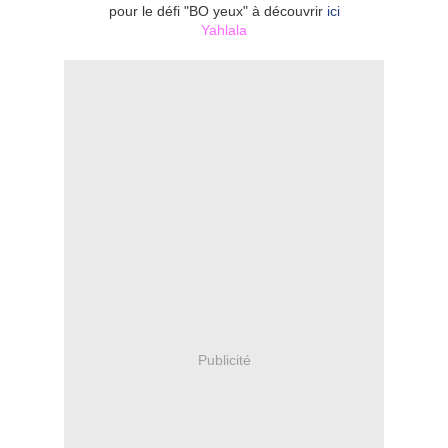
pour le défi "BO yeux" à découvrir
ici
Yahlala
Publicité