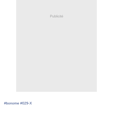
Publicité
#bonome
#029-X