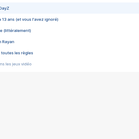
 DayZ
 a 13 ans (et vous l'avez ignoré)
e (littéralement)
im Rayan
 toutes les règles
s les jeux vidéo
us choquant de Rockstar ? - Le scandale BULLY
e plus moche de Steam
du RÊVE tourne au CAUCHEMAR
pendant 8 heures
it… à tort
umiliés par un jeu vidéo