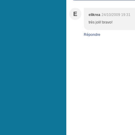
E
elikrea
24/10/2009 19:31
très joli! bravo!
Répondre