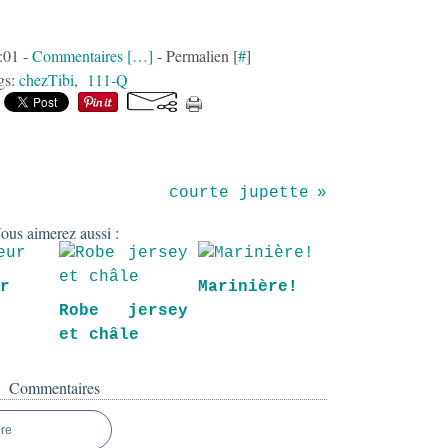
5:01 -
Commentaires [
…
]
- Permalien [
#
]
gs:
chezTibi
,
111-Q
courte jupette
ous aimerez aussi :
ur
Marinière!
Robe jersey
et châle
Commentaires
re