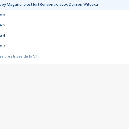
bey Maguire, c'est lui ! Rencontre avec Damien Witecka
e 6
e 5
e 4
e 3
s créatrices de la VF !
e 2
e 1
e Mektoub My Love arrive enfin ! Rencontre avec Shaïn Boumedine et Sal
i : après Toni en famille
elle réalise le bouleversant Dites lui que je l'aime
ais ! Rencontre autour de Vie privée de Rebecca Zlotowski
 de Marguerite, Grave... Rencontre avec Ella Rumpf