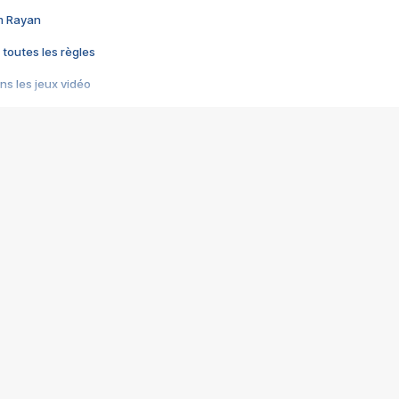
im Rayan
 toutes les règles
s les jeux vidéo
us choquant de Rockstar ? - Le scandale BULLY
e plus moche de Steam
du RÊVE tourne au CAUCHEMAR
pendant 8 heures
it… à tort
umiliés par un jeu vidéo
ire - Final Fantasy 8
ti un empire - Age of Empires
story DOFUS