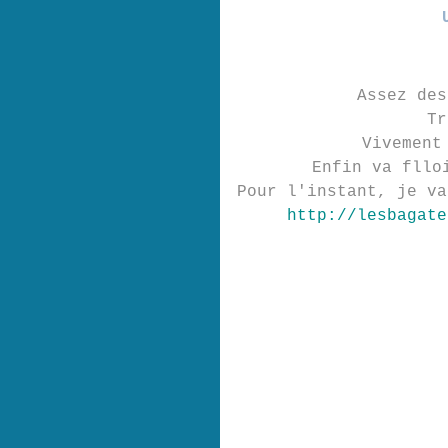
Assez des
Tr
Vivement
Enfin va fllo
Pour l'instant, je va
http://lesbagate