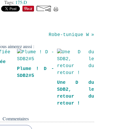
Tags:
175-D
Robe-tunique W
ous aimerez aussi :
iée
Plume ! D -
SDB2#5
Une D du
SDB2, le
retour du
retour !
Commentaires