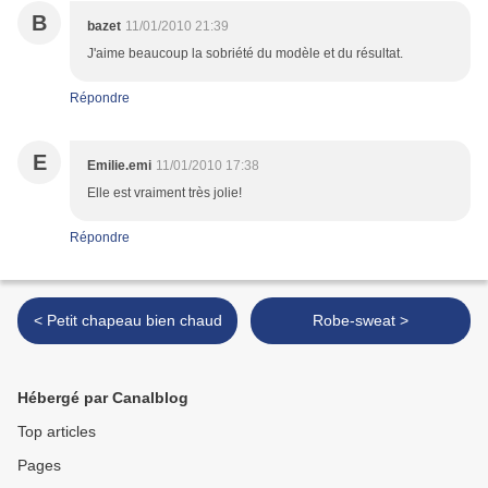
B
bazet
11/01/2010 21:39
J'aime beaucoup la sobriété du modèle et du résultat.
Répondre
E
Emilie.emi
11/01/2010 17:38
Elle est vraiment très jolie!
Répondre
< Petit chapeau bien chaud
Robe-sweat >
Hébergé par Canalblog
Top articles
Pages