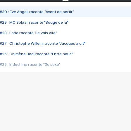
#30 : Eve Angeli raconte "Avant de partir"
#29 : MC Solaar raconte "Bouge de là"
28 : Lorie raconte "Je vais vite"
#27 : Christophe Willem raconte "Jacques a dit"
#26 : Chimène Badi raconte "Entre nous"
#25 : Indochine raconte "3e sexe"
#24 : Zaho raconte "C'est chelou"
#23 : Patrick Bruel raconte "Au café des délices"
#22 : Kyo raconte "Le chemin"
#21 : Nolwenn Leroy raconte "Cassé"
#20 : Patrick Hernandez raconte "Born to be alive"
#19 : Lorie raconte "Près de moi"