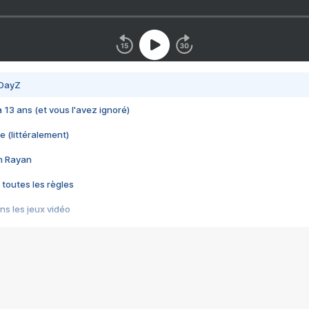
 DayZ
 a 13 ans (et vous l'avez ignoré)
e (littéralement)
im Rayan
 toutes les règles
s les jeux vidéo
us choquant de Rockstar ? - Le scandale BULLY
e plus moche de Steam
du RÊVE tourne au CAUCHEMAR
pendant 8 heures