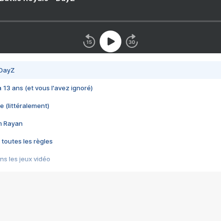
 DayZ
 a 13 ans (et vous l'avez ignoré)
e (littéralement)
im Rayan
 toutes les règles
s les jeux vidéo
us choquant de Rockstar ? - Le scandale BULLY
e plus moche de Steam
du RÊVE tourne au CAUCHEMAR