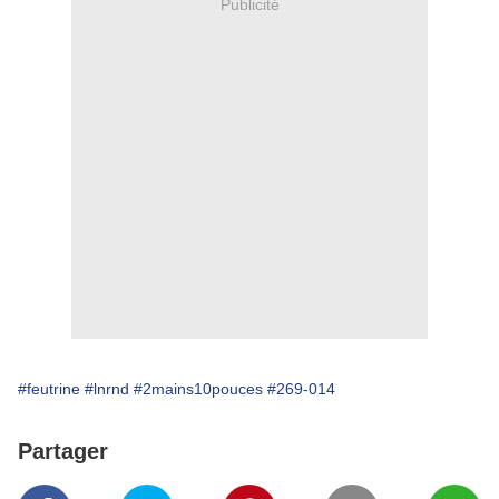
Publicité
#feutrine
#lnrnd
#2mains10pouces
#269-014
Partager