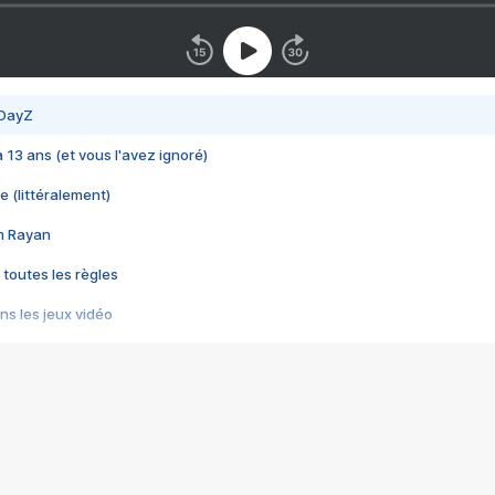
 DayZ
 a 13 ans (et vous l'avez ignoré)
e (littéralement)
im Rayan
 toutes les règles
s les jeux vidéo
us choquant de Rockstar ? - Le scandale BULLY
e plus moche de Steam
du RÊVE tourne au CAUCHEMAR
pendant 8 heures