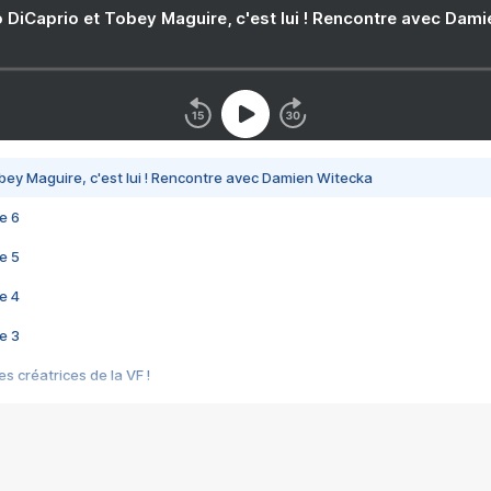
 DiCaprio et Tobey Maguire, c'est lui ! Rencontre avec Dam
bey Maguire, c'est lui ! Rencontre avec Damien Witecka
e 6
e 5
e 4
e 3
s créatrices de la VF !
e 2
e 1