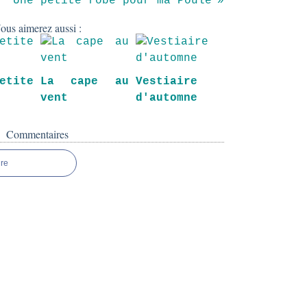
Une petite robe pour ma Poule
ous aimerez aussi :
tite
La cape au
Vestiaire
vent
d'automne
Commentaires
re