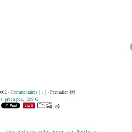
0:02 -
Commentaires [
…
]
- Permalien [
#
]
gs:
green pea
,
209-G