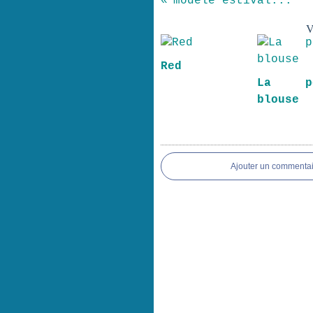
modèle estival...
V
Red
La pe
blouse
Ajouter un commentai