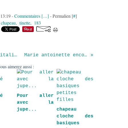
à 13:19 -
Commentaires [
…
]
- Permalien [
#
]
:
chapeau
,
tinette
,
183
Jupe trapèze poches italiennes
Marie antoinette encore!!
ous aimerez aussi :
té
Pour aller
avec la
jupe...
chapeau
cloche des
basiques