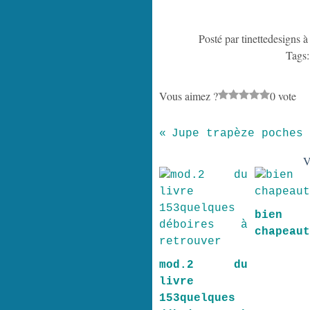
Posté par tinettedesigns 
Tags
Vous aimez ?
0 vote
V
bien
chapeau
mod.2 du
livre
153quelques