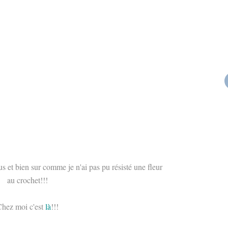
 et bien sur comme je n'ai pas pu résisté une fleur
au crochet!!!
hez moi c'est
là
!!!