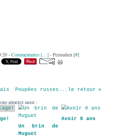
9:20 -
Commentaires [
…
]
- Permalien [
#
]
ais
Poupées russes...le retour
ous aimerez aussi :
age!
Avoir 8 ans
Un brin de
Muguet