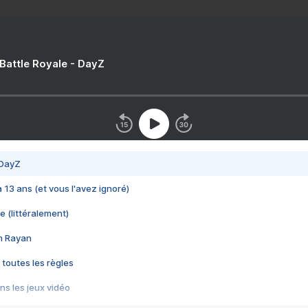
 Battle Royale - DayZ
 DayZ
 a 13 ans (et vous l'avez ignoré)
e (littéralement)
im Rayan
 toutes les règles
s les jeux vidéo