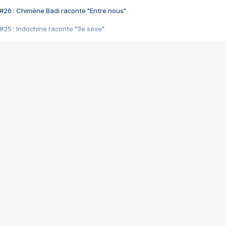
#26 : Chimène Badi raconte "Entre nous"
#25 : Indochine raconte "3e sexe"
#24 : Zaho raconte "C'est chelou"
#23 : Patrick Bruel raconte "Au café des délices"
#22 : Kyo raconte "Le chemin"
#21 : Nolwenn Leroy raconte "Cassé"
#20 : Patrick Hernandez raconte "Born to be alive"
#19 : Lorie raconte "Près de moi"
#18 : Michael Jones raconte "A nos actes manqués" (avec Jean-Jacque
#17 : Khaled raconte "Aïcha"
#16 : Corneille raconte "Parce qu'on vient de loin"
#15 : Indochine raconte "L'aventurier"