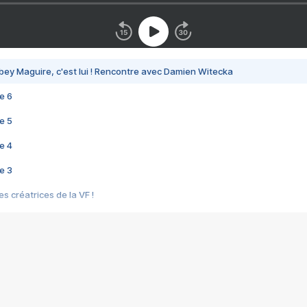
bey Maguire, c'est lui ! Rencontre avec Damien Witecka
e 6
e 5
e 4
e 3
s créatrices de la VF !
e 2
e 1
e Mektoub My Love arrive enfin ! Rencontre avec Shaïn Boumedine et Sal
i : après Toni en famille