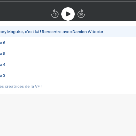
bey Maguire, c'est lui ! Rencontre avec Damien Witecka
e 6
e 5
e 4
e 3
s créatrices de la VF !
e 2
e 1
e Mektoub My Love arrive enfin ! Rencontre avec Shaïn Boumedine et Sal
i : après Toni en famille