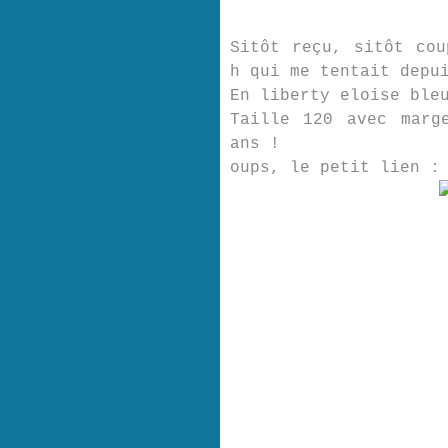
Sitôt reçu, sitôt cou
h qui me tentait depu
En liberty eloise ble
Taille 120 avec marg
ans !
oups, le petit lien 