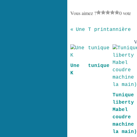
Vous aimez ?
0 vote
Une T printannière
V
Une tunique
K
Tuniqu
liberty
Mabel 
coudre
machine
la main