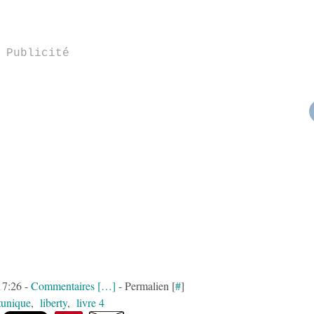
Publicité
17:26 -
Commentaires [
…
]
- Permalien [
#
]
tunique
,
liberty
,
livre 4