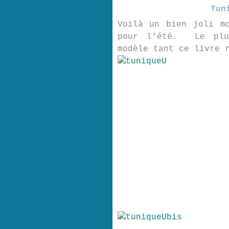
Tun
Voilà un bien joli m
pour l'été. Le plu
modèle tant ce livre 