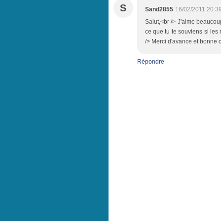
S
Sand2855
16/02/2011 20:3
Salut,<br /> J'aime beaucou
ce que tu te souviens si le
/> Merci d'avance et bonne c
Répondre