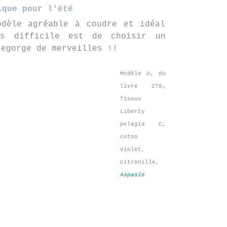
ique pour l'été
odèle agréable à coudre et idéal
s difficile est de choisir un
regorge de merveilles !!
Modèle U, du
livre 279,
Tissus
Liberty
pelagia C,
coton
violet,
citronille,
Aspasie