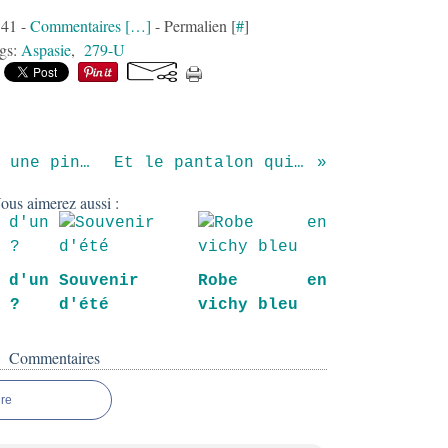
:41 -
Commentaires [
…
]
- Permalien [
#
]
gs:
Aspasie
,
279-U
Une pincée de japon, une pincée de madras...
Et le pantalon qui va avec ..
ous aimerez aussi :
 d'un
Souvenir
Robe en
n ?
d'été
vichy bleu
Commentaires
re