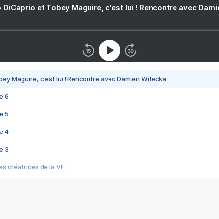
 DiCaprio et Tobey Maguire, c'est lui ! Rencontre avec Dam
bey Maguire, c'est lui ! Rencontre avec Damien Witecka
e 6
e 5
e 4
e 3
s créatrices de la VF !
e 2
e 1